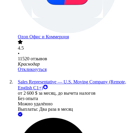
Ozon Офис и Коммерция
4.5
•
11520
отзывов
Краснодар
Откликнуться
Sales Representative — U.S. Moving Company (Remote,
English C1+)
от
2 600
$
за месяц,
до вычета налогов
Без опыта
Можно удалённо
Выплаты: Два раза в месяц