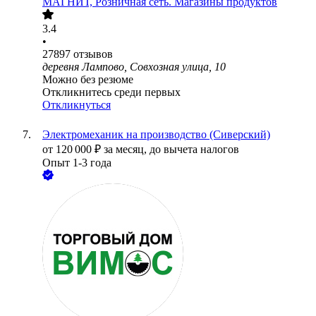
МАГНИТ, Розничная сеть. Магазины продуктов
3.4
•
27897
отзывов
деревня Лампово, Совхозная улица, 10
Можно без резюме
Откликнитесь среди первых
Откликнуться
Электромеханик на производство (Сиверский)
от
120 000
₽
за месяц,
до вычета налогов
Опыт 1-3 года