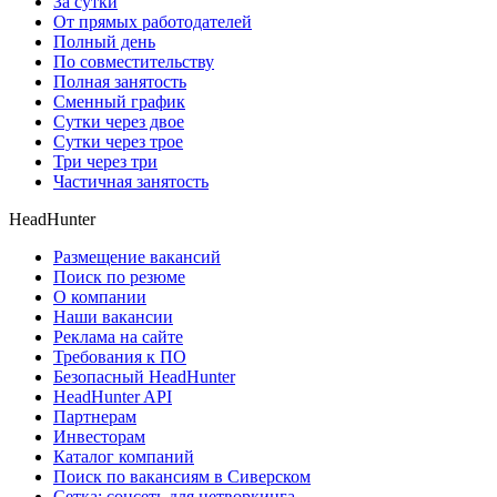
За сутки
От прямых работодателей
Полный день
По совместительству
Полная занятость
Сменный график
Сутки через двое
Сутки через трое
Три через три
Частичная занятость
HeadHunter
Размещение вакансий
Поиск по резюме
О компании
Наши вакансии
Реклама на сайте
Требования к ПО
Безопасный HeadHunter
HeadHunter API
Партнерам
Инвесторам
Каталог компаний
Поиск по вакансиям в Сиверском
Сетка: соцсеть для нетворкинга