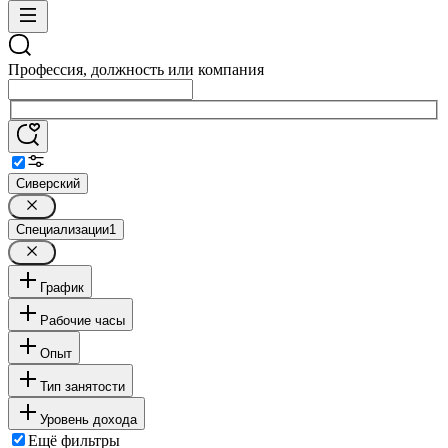
Профессия, должность или компания
Сиверский
Специализации
1
График
Рабочие часы
Опыт
Тип занятости
Уровень дохода
Ещё фильтры