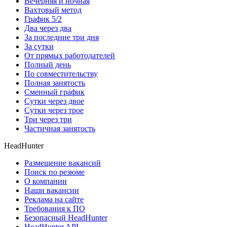
Вечерняя и ночная
Вахтовый метод
График 5/2
Два через два
За последние три дня
За сутки
От прямых работодателей
Полный день
По совместительству
Полная занятость
Сменный график
Сутки через двое
Сутки через трое
Три через три
Частичная занятость
HeadHunter
Размещение вакансий
Поиск по резюме
О компании
Наши вакансии
Реклама на сайте
Требования к ПО
Безопасный HeadHunter
HeadHunter API