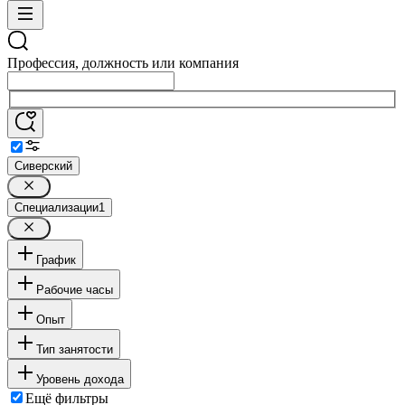
Профессия, должность или компания
Сиверский
Специализации
1
График
Рабочие часы
Опыт
Тип занятости
Уровень дохода
Ещё фильтры