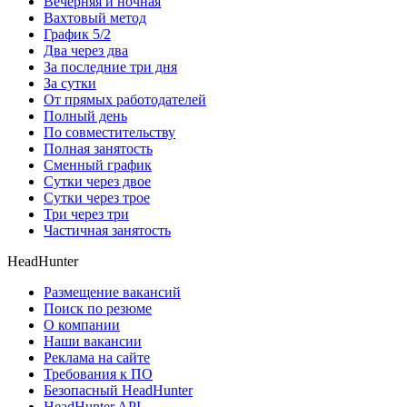
Вечерняя и ночная
Вахтовый метод
График 5/2
Два через два
За последние три дня
За сутки
От прямых работодателей
Полный день
По совместительству
Полная занятость
Сменный график
Сутки через двое
Сутки через трое
Три через три
Частичная занятость
HeadHunter
Размещение вакансий
Поиск по резюме
О компании
Наши вакансии
Реклама на сайте
Требования к ПО
Безопасный HeadHunter
HeadHunter API