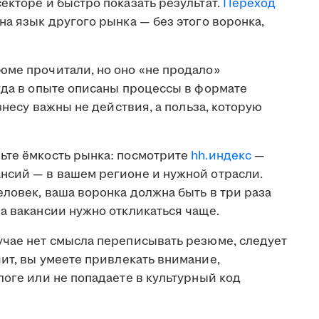
екторе и быстро показать результат.
Переход
на язык другого рынка — без этого воронка,
юме прочитали, но оно «не продало»
гда в опыте описаны процессы в формате
изнесу важны не действия, а польза, которую
те ёмкость рынка: посмотрите
hh.индекс
—
нсий — в вашем регионе и нужной отрасли.
еловек, ваша воронка должна быть в три раза
а вакансии нужно откликаться чаще.
учае нет смысла переписывать резюме, следует
чит, вы умеете привлекать внимание,
логе или не попадаете в культурный код