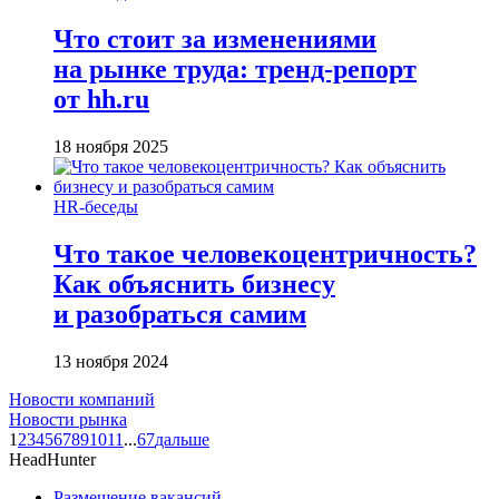
Что стоит за изменениями
на рынке труда: тренд-репорт
от hh.ru
18 ноября 2025
HR-беседы
Что такое человеко­центричность?
Как объяснить бизнесу
и разобраться самим
13 ноября 2024
Новости компаний
Новости рынка
1
2
3
4
5
6
7
8
9
10
11
...
67
дальше
HeadHunter
Размещение вакансий