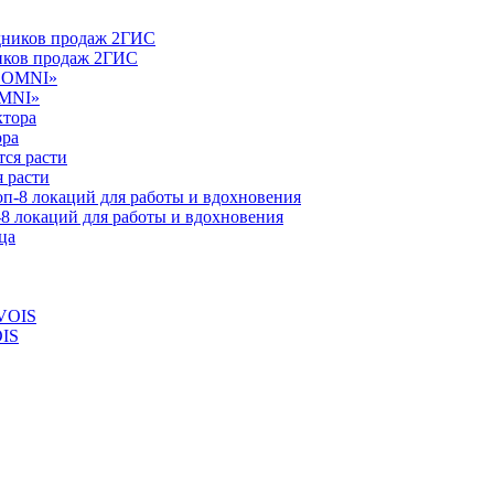
ников продаж 2ГИС
OMNI»
ора
 расти
-8 локаций для работы и вдохновения
OIS