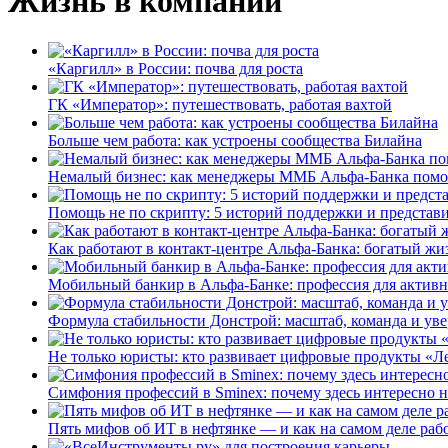
Жизнь в компании
«Каргилл» в России: почва для роста
ГК «Император»: путешествовать, работая вахтой
Больше чем работа: как устроены сообщества Билайна
Немалый бизнес: как менеджеры ММБ Альфа-Банка помо
Помощь не по скрипту: 5 историй поддержки и представ
Как работают в контакт-центре Альфа-Банка: богатый жи
Мобильный банкир в Альфа-Банке: профессия для актив
Формула стабильности Донстрой: масштаб, команда и уве
Не только юристы: кто развивает цифровые продукты «Ле
Симфония профессий в Sminex: почему здесь интересно н
Пять мифов об ИТ в нефтянке — и как на самом деле работ