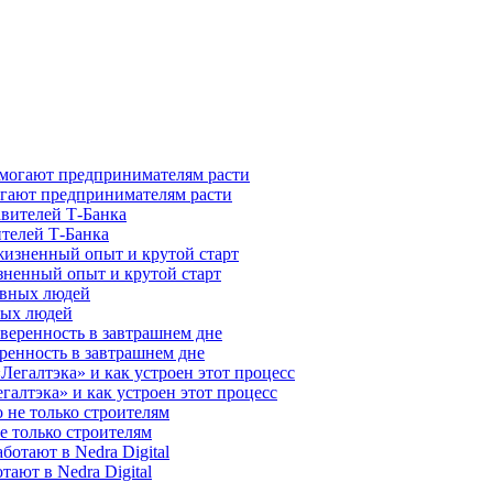
гают предпринимателям расти
ителей Т-Банка
зненный опыт и крутой старт
ных людей
ренность в завтрашнем дне
галтэка» и как устроен этот процесс
е только строителям
ают в Nedra Digital