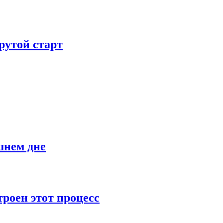
рутой старт
шнем дне
роен этот процесс