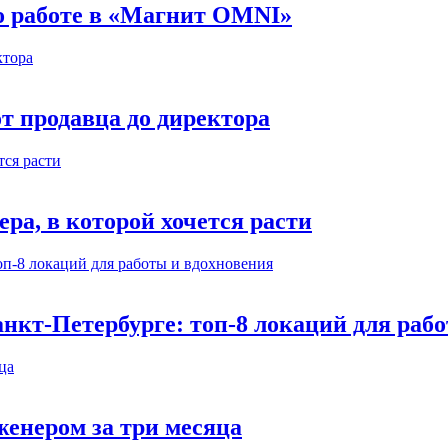
 о работе в «Магнит OMNI»
т продавца до директора
а, в которой хочется расти
нкт-Петербурге: топ-8 локаций для раб
енером за три месяца