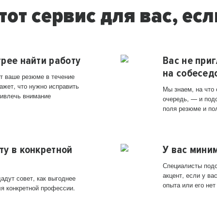
тот сервис для вас, есл
трее найти работу
Вас не при
на собесед
т ваше резюме в течение
ажет, что нужно исправить
Мы знаем, на что
ривлечь внимание
очередь, — и под
поля резюме и по
ту в конкретной
У вас мини
Специалисты подс
акцент, если у в
адут совет, как выгоднее
опыта или его нет
ля конкретной профессии.