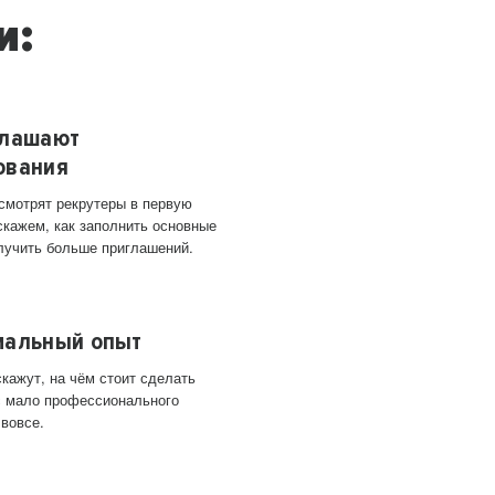
и:
глашают
ования
 смотрят рекрутеры в первую
скажем, как заполнить основные
лучить больше приглашений.
мальный опыт
кажут, на чём стоит сделать
ас мало профессионального
 вовсе.