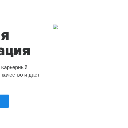
ая
ация
 Карьерный
о качество и даст