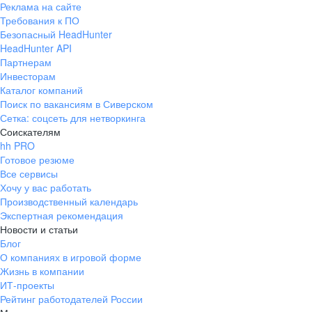
Реклама на сайте
+7 343 226-79-99
Требования к ПО
pr@ural.hh.ru
Безопасный HeadHunter
HeadHunter API
Краснодар
Партнерам
Инвесторам
ул. Янковского, д. 169, 7 этаж,
Каталог компаний
706 каб.
Поиск по вакансиям в Сиверском
+7 861 205-55-57
Сетка: соцсеть для нетворкинга
pr@krd.hh.ru
Соискателям
hh PRO
Готовое резюме
Владивосток
Все сервисы
пер. Ланинский д. 4, офис 3.4
Хочу у вас работать
Производственный календарь
+7 423 202-33-28
Экспертная рекомендация
pr@dv.hh.ru
Новости и статьи
Блог
Новосибирск
О компаниях в игровой форме
Жизнь в компании
ул. Большевистская, д. 35,
ИТ-проекты
помещение 21
Рейтинг работодателей России
+7 383 207-94-64