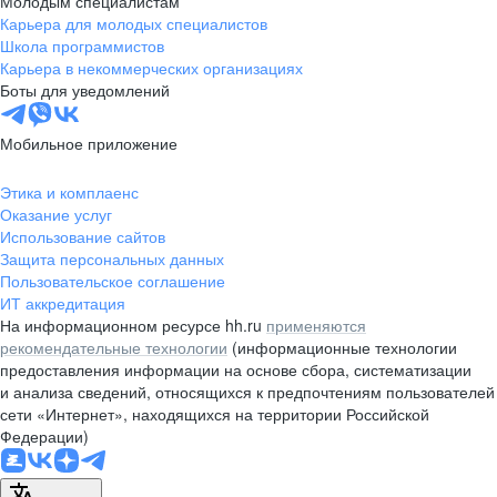
Молодым специалистам
Карьера для молодых специалистов
pr@nsk.hh.ru
Школа программистов
Карьера в некоммерческих организациях
Минск
Боты для уведомлений
пр-т Дзержинского, д. 57,
10 этаж, помещение 45-1
Мобильное приложение
+375 (17)
336-03-02
Этика и комплаенс
pr@rabota.by
Оказание услуг
Использование сайтов
Алматы
Защита персональных данных
Пользовательское соглашение
пр. Абая, д. 151, БЦ Алатау,
ИТ аккредитация
12 этаж, офис 1209
На информационном ресурсе hh.ru
применяются
+7 727 232-13-13
рекомендательные технологии
(информационные технологии
pr@headhunter.com.kz
предоставления информации на основе сбора, систематизации
и анализа сведений, относящихся к предпочтениям пользователей
сети «Интернет», находящихся на территории Российской
Федерации)