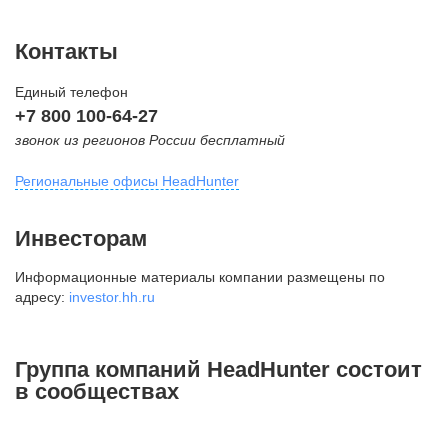
Контакты
Единый телефон
+7 800 100-64-27
звонок из регионов России бесплатный
Региональные офисы HeadHunter
Москва
Инвесторам
внутригородская территория
Информационные материалы компании размещены по
Муниципальный округ Тверской,
адресу:
investor.hh.ru
2-я Брестская ул., д. 48,
помещение 25
+7 495 974-64-27
Группа компаний HeadHunter состоит
+7 495 980-64-27
в сообществах
+7 495 134-92-24
press@hh.ru