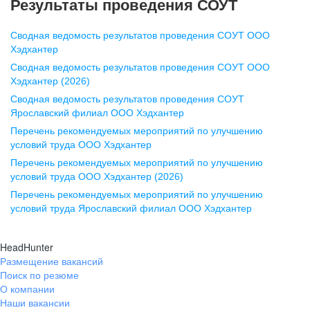
Результаты проведения СОУТ
pr@nn.hh.ru
Сводная ведомость результатов проведения СОУТ ООО
Воронеж
Хэдхантер
Сводная ведомость результатов проведения СОУТ ООО
ул. Комиссаржевской, д. 10,
Хэдхантер (2026)
офис 1212
Сводная ведомость результатов проведения СОУТ
+7 473 280-05-05
Ярославский филиал ООО Хэдхантер
pr@vrn.hh.ru
Перечень рекомендуемых мероприятий по улучшению
условий труда ООО Хэдхантер
Казань
Перечень рекомендуемых мероприятий по улучшению
ул. Спартаковская, д. 2А, этаж 3,
условий труда ООО Хэдхантер (2026)
помещение 15
Перечень рекомендуемых мероприятий по улучшению
условий труда Ярославский филиал ООО Хэдхантер
+7 843 212-12-50
pr@kzn.hh.ru
HeadHunter
Размещение вакансий
Екатеринбург
Поиск по резюме
ул. Боевых Дружин, стр. 20,
О компании
5 этаж, офис 505, 521
Наши вакансии